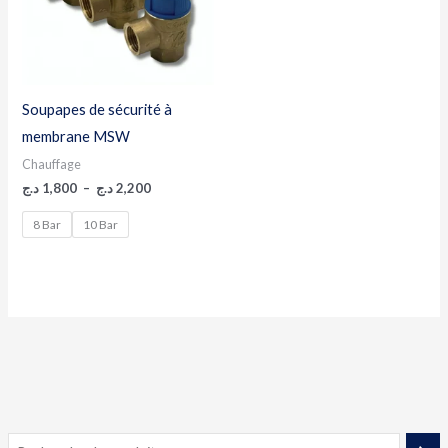
Soupapes de sécurité à
membrane MSW
Chauffage
د.ج
1,800
–
د.ج
2,200
8 Bar
10 Bar