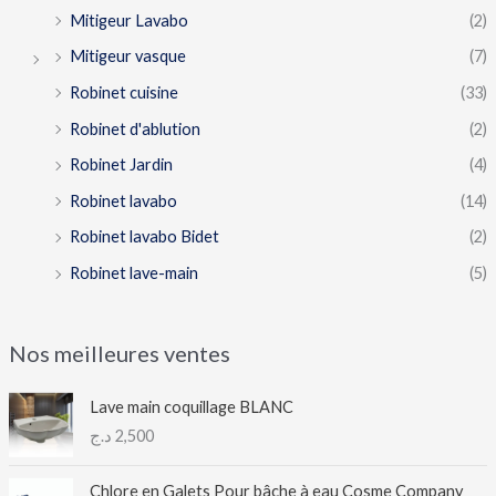
Mitigeur Lavabo
(2)
Mitigeur vasque
(7)
Robinet cuisine
(33)
Robinet d'ablution
(2)
Robinet Jardin
(4)
Robinet lavabo
(14)
Robinet lavabo Bidet
(2)
Robinet lave-main
(5)
Nos meilleures ventes
Lave main coquillage BLANC
د.ج
2,500
Chlore en Galets Pour bâche à eau Cosme Company