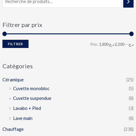
Filtrer par prix
FILTRER
Prix :
2,200 د.ج
—
1,800 د.ج
Catégories
Céramique
(25)
Cuvette monobloc
(5)
Cuvette suspendue
(8)
Lavabo + Pied
(3)
Lave main
(8)
Chauffage
(238)