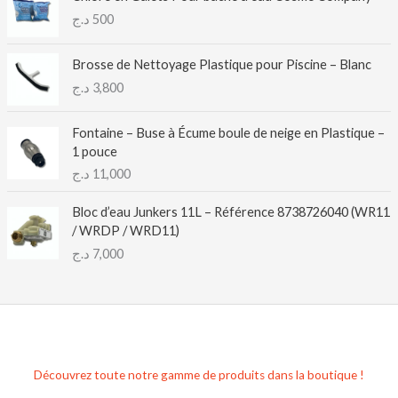
د.ج
500
Brosse de Nettoyage Plastique pour Piscine – Blanc
د.ج
3,800
Fontaine – Buse à Écume boule de neige en Plastique –
1 pouce
د.ج
11,000
Bloc d’eau Junkers 11L – Référence 8738726040 (WR11
/ WRDP / WRD11)
د.ج
7,000
Découvrez toute notre gamme de produits dans la boutique !