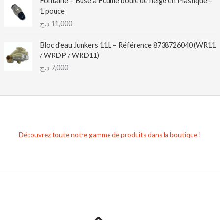
Fontaine – Buse à Écume boule de neige en Plastique –
1 pouce
د.ج
11,000
Bloc d’eau Junkers 11L – Référence 8738726040 (WR11
/ WRDP / WRD11)
د.ج
7,000
Découvrez toute notre gamme de produits dans la boutique !