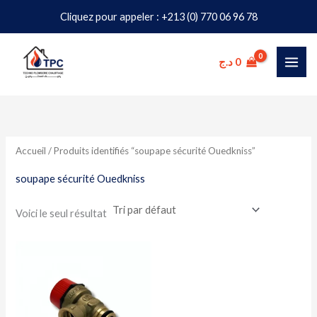
Aller
Cliquez pour appeler : +213 (0) 770 06 96 78
au
contenu
د.ج
0
Accueil
/ Produits identifiés “soupape sécurité Ouedkniss”
soupape sécurité Ouedkniss
Voici le seul résultat