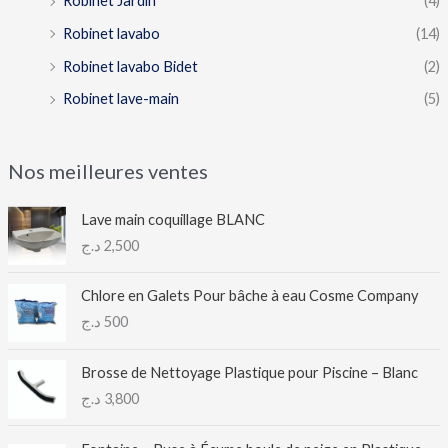
Robinet Jardin
(4)
Robinet lavabo
(14)
Robinet lavabo Bidet
(2)
Robinet lave-main
(5)
Nos meilleures ventes
Lave main coquillage BLANC
د.ج
2,500
Chlore en Galets Pour bâche à eau Cosme Company
د.ج
500
Brosse de Nettoyage Plastique pour Piscine – Blanc
د.ج
3,800