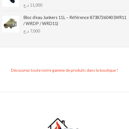
د.ج
11,000
Bloc d’eau Junkers 11L – Référence 8738726040 (WR11
/ WRDP / WRD11)
د.ج
7,000
Découvrez toute notre gamme de produits dans la boutique !