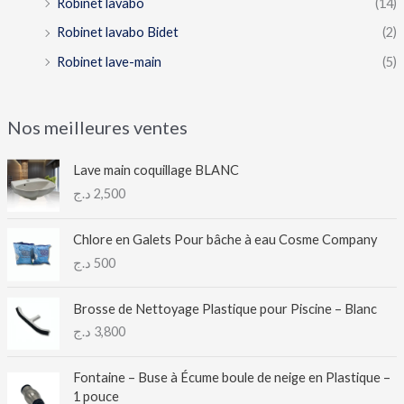
Robinet lavabo
(14)
Robinet lavabo Bidet
(2)
Robinet lave-main
(5)
Nos meilleures ventes
Lave main coquillage BLANC
د.ج
2,500
Chlore en Galets Pour bâche à eau Cosme Company
د.ج
500
Brosse de Nettoyage Plastique pour Piscine – Blanc
د.ج
3,800
Fontaine – Buse à Écume boule de neige en Plastique –
1 pouce