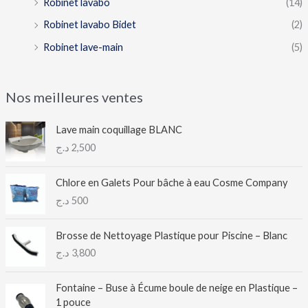
Robinet lavabo
(14)
Robinet lavabo Bidet
(2)
Robinet lave-main
(5)
Nos meilleures ventes
Lave main coquillage BLANC
د.ج
2,500
Chlore en Galets Pour bâche à eau Cosme Company
د.ج
500
Brosse de Nettoyage Plastique pour Piscine – Blanc
د.ج
3,800
Fontaine – Buse à Écume boule de neige en Plastique –
1 pouce