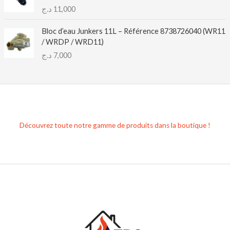
د.ج
11,000
Bloc d’eau Junkers 11L – Référence 8738726040 (WR11
/ WRDP / WRD11)
د.ج
7,000
Découvrez toute notre gamme de produits dans la boutique !