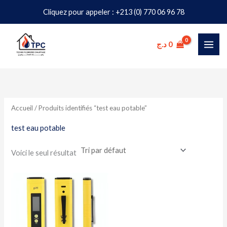
Aller
Cliquez pour appeler : +213 (0) 770 06 96 78
au
contenu
د.ج
0
Accueil
/ Produits identifiés “test eau potable”
test eau potable
Voici le seul résultat