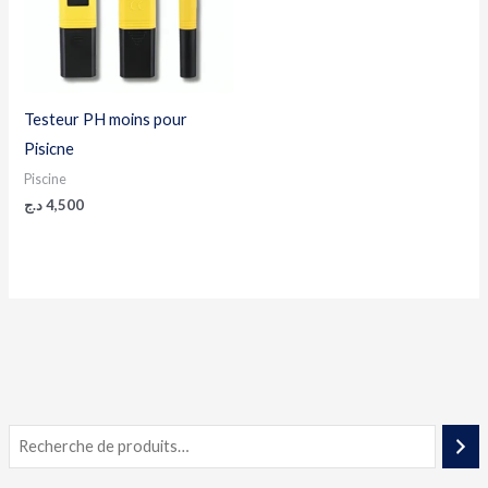
Testeur PH moins pour
Pisicne
Piscine
د.ج
4,500