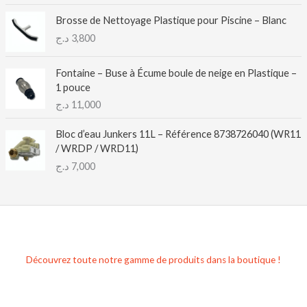
Brosse de Nettoyage Plastique pour Piscine – Blanc
د.ج
3,800
Fontaine – Buse à Écume boule de neige en Plastique –
1 pouce
د.ج
11,000
Bloc d’eau Junkers 11L – Référence 8738726040 (WR11
/ WRDP / WRD11)
د.ج
7,000
Découvrez toute notre gamme de produits dans la boutique !