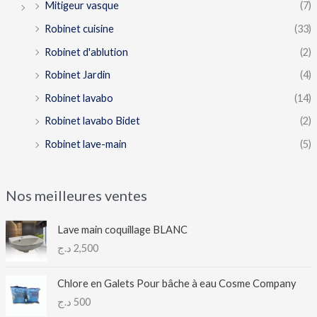
Mitigeur vasque
(7)
Robinet cuisine
(33)
Robinet d'ablution
(2)
Robinet Jardin
(4)
Robinet lavabo
(14)
Robinet lavabo Bidet
(2)
Robinet lave-main
(5)
Nos meilleures ventes
Lave main coquillage BLANC
د.ج
2,500
Chlore en Galets Pour bâche à eau Cosme Company
د.ج
500