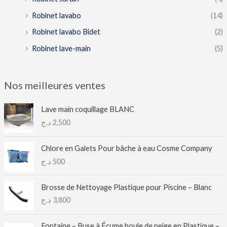
Robinet lavabo
(14)
Robinet lavabo Bidet
(2)
Robinet lave-main
(5)
Nos meilleures ventes
Lave main coquillage BLANC
د.ج
2,500
Chlore en Galets Pour bâche à eau Cosme Company
د.ج
500
Brosse de Nettoyage Plastique pour Piscine – Blanc
د.ج
3,800
Fontaine – Buse à Écume boule de neige en Plastique –