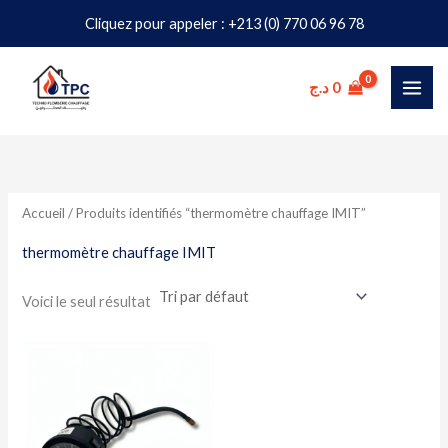
Aller
Cliquez pour appeler : +213 (0) 770 06 96 78
au
contenu
د.ج
0
Accueil
/ Produits identifiés “thermomètre chauffage IMIT”
thermomètre chauffage IMIT
Voici le seul résultat