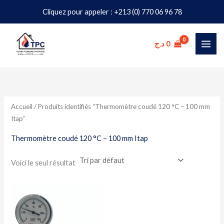
Aller
Cliquez pour appeler : +213 (0) 770 06 96 78
au
contenu
د.ج
0
Accueil
/ Produits identifiés “Thermomètre coudé 120 °C – 100 mm
Itap”
Thermomètre coudé 120 °C – 100 mm Itap
Voici le seul résultat