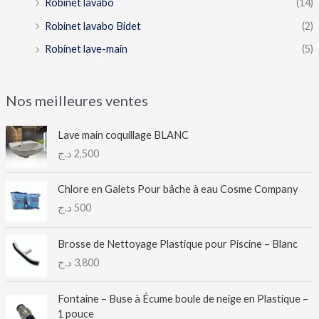
Robinet lavabo
(14)
Robinet lavabo Bidet
(2)
Robinet lave-main
(5)
Nos meilleures ventes
Lave main coquillage BLANC
د.ج
2,500
Chlore en Galets Pour bâche à eau Cosme Company
د.ج
500
Brosse de Nettoyage Plastique pour Piscine – Blanc
د.ج
3,800
Fontaine – Buse à Écume boule de neige en Plastique –
1 pouce