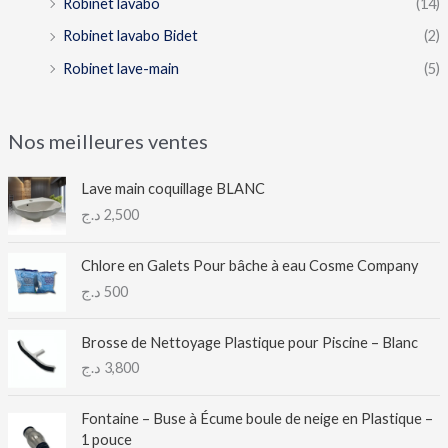
Robinet lavabo
(14)
Robinet lavabo Bidet
(2)
Robinet lave-main
(5)
Nos meilleures ventes
Lave main coquillage BLANC
د.ج
2,500
Chlore en Galets Pour bâche à eau Cosme Company
د.ج
500
Brosse de Nettoyage Plastique pour Piscine – Blanc
د.ج
3,800
Fontaine – Buse à Écume boule de neige en Plastique –
1 pouce