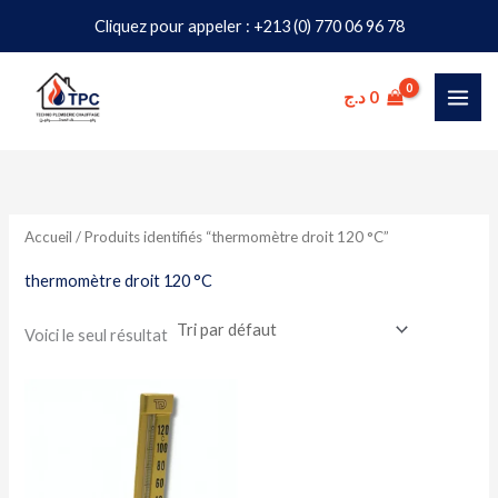
Aller
Cliquez pour appeler : +213 (0) 770 06 96 78
au
contenu
د.ج
0
Accueil
/ Produits identifiés “thermomètre droit 120 °C”
thermomètre droit 120 °C
Voici le seul résultat