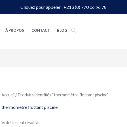
Cliquez pour appeler : +213 (0) 770 06 96 78
À PROPOS
CONTACT
BLOG
Accueil
/ Produits identifiés “thermomètre flottant piscine”
thermomètre flottant piscine
Voici le seul résultat