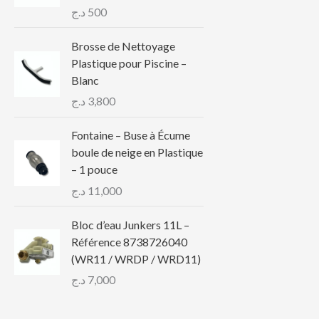
د.ج
500
Brosse de Nettoyage
Plastique pour Piscine –
Blanc
د.ج
3,800
Fontaine – Buse à Écume
boule de neige en Plastique
– 1 pouce
د.ج
11,000
Bloc d’eau Junkers 11L –
Référence 8738726040
(WR11 / WRDP / WRD11)
د.ج
7,000