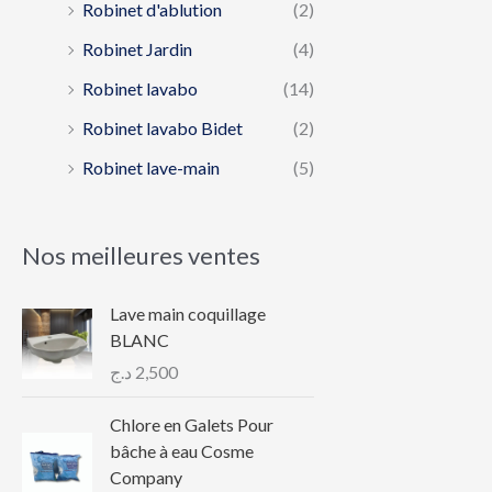
Robinet d'ablution
(2)
Robinet Jardin
(4)
Robinet lavabo
(14)
Robinet lavabo Bidet
(2)
Robinet lave-main
(5)
Nos meilleures ventes
Lave main coquillage
BLANC
د.ج
2,500
Chlore en Galets Pour
bâche à eau Cosme
Company