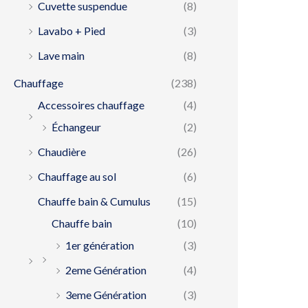
Cuvette suspendue
(8)
Lavabo + Pied
(3)
Lave main
(8)
Chauffage
(238)
Accessoires chauffage
(4)
Échangeur
(2)
Chaudière
(26)
Chauffage au sol
(6)
Chauffe bain & Cumulus
(15)
Chauffe bain
(10)
1er génération
(3)
2eme Génération
(4)
3eme Génération
(3)