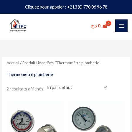
Aller
Cliquez pour appeler : +213 (0) 770 06 96 78
au
contenu
د.ج
0
Accueil
/ Produits identifiés “Thermomètre plomberie”
Thermomètre plomberie
2 résultats affichés