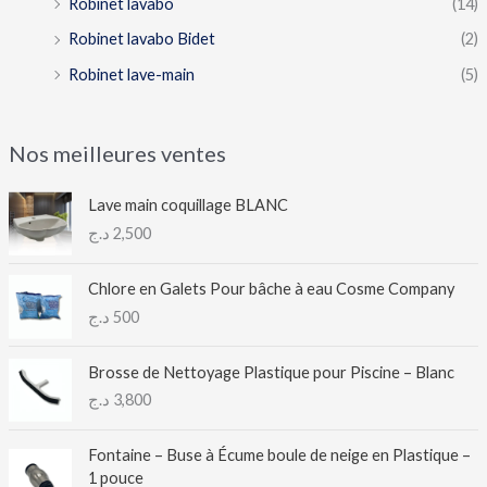
Robinet lavabo
(14)
Robinet lavabo Bidet
(2)
Robinet lave-main
(5)
Nos meilleures ventes
Lave main coquillage BLANC
د.ج
2,500
Chlore en Galets Pour bâche à eau Cosme Company
د.ج
500
Brosse de Nettoyage Plastique pour Piscine – Blanc
د.ج
3,800
Fontaine – Buse à Écume boule de neige en Plastique –
1 pouce