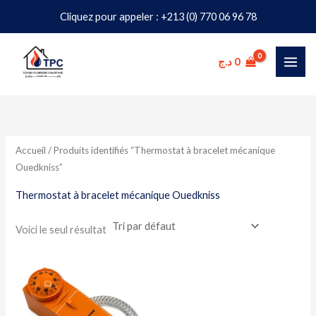
Aller
Cliquez pour appeler : +213 (0) 770 06 96 78
au
contenu
د.ج
0
Accueil
/ Produits identifiés “Thermostat à bracelet mécanique
Ouedkniss”
Thermostat à bracelet mécanique Ouedkniss
Voici le seul résultat