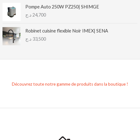
p
Pompe Auto 250W PZ250| SHIMGE
r
د.ج
24,700
i
x
Robinet cuisine flexible Noir IMEX| SENA
:
د.ج
33,500
2
2
,
0
0
0
Découvrez toute notre gamme de produits dans la boutique !
د
.
ج
à
2
3
,
0
0