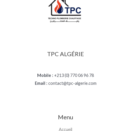
0
د
.
ج
TPC ALGÉRIE
Mobile :
+213 (0) 770 06 96 78
Email :
contact@tpc-algerie.com
Menu
Accueil