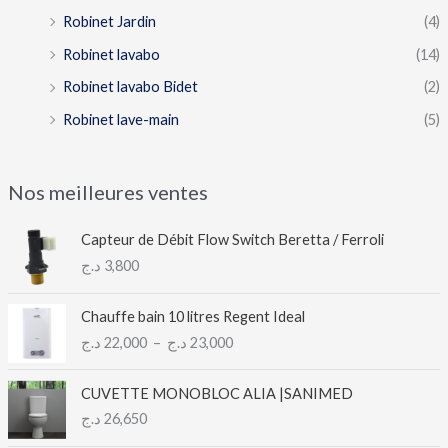
Robinet Jardin
(4)
Robinet lavabo
(14)
Robinet lavabo Bidet
(2)
Robinet lave-main
(5)
Nos meilleures ventes
Capteur de Débit Flow Switch Beretta / Ferroli
د.ج
3,800
P
Chauffe bain 10 litres Regent Ideal
l
د.ج
22,000
–
د.ج
23,000
a
g
e
CUVETTE MONOBLOC ALIA |SANIMED
d
د.ج
26,650
e