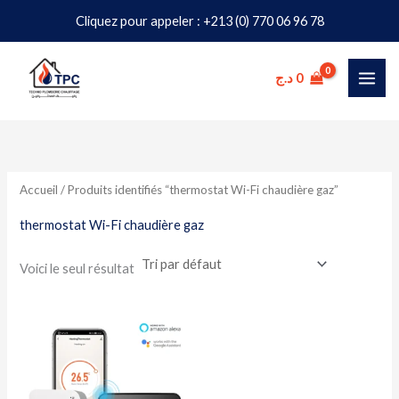
Aller
Cliquez pour appeler : +213 (0) 770 06 96 78
au
contenu
د.ج
0
Accueil
/ Produits identifiés “thermostat Wi-Fi chaudière gaz”
thermostat Wi-Fi chaudière gaz
Voici le seul résultat