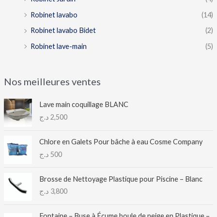
Robinet lavabo
(14)
Robinet lavabo Bidet
(2)
Robinet lave-main
(5)
Nos meilleures ventes
Lave main coquillage BLANC
د.ج
2,500
Chlore en Galets Pour bâche à eau Cosme Company
د.ج
500
Brosse de Nettoyage Plastique pour Piscine – Blanc
د.ج
3,800
Fontaine – Buse à Écume boule de neige en Plastique –