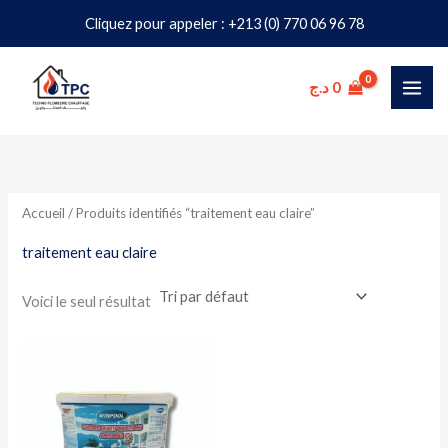
Aller
Cliquez pour appeler : +213 (0) 770 06 96 78
au
contenu
د.ج
0
Accueil
/ Produits identifiés “traitement eau claire”
traitement eau claire
Voici le seul résultat