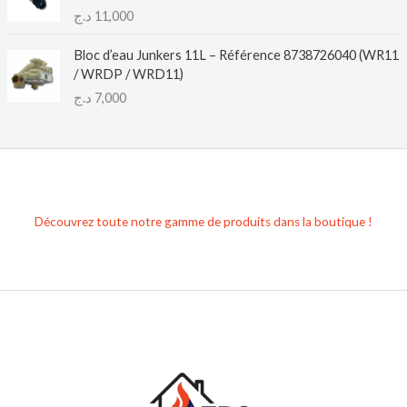
د.ج
11,000
Bloc d’eau Junkers 11L – Référence 8738726040 (WR11
/ WRDP / WRD11)
د.ج
7,000
Découvrez toute notre gamme de produits dans la boutique !