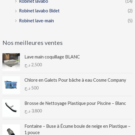
Robinet lavabo
(14)
Robinet lavabo Bidet
(2)
Robinet lave-main
(5)
Nos meilleures ventes
Lave main coquillage BLANC
د.ج
2,500
Chlore en Galets Pour bâche à eau Cosme Company
د.ج
500
Brosse de Nettoyage Plastique pour Piscine – Blanc
د.ج
3,800
Fontaine – Buse à Écume boule de neige en Plastique –
1 pouce