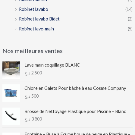
Robinet lavabo
(14)
Robinet lavabo Bidet
(2)
Robinet lave-main
(5)
Nos meilleures ventes
Lave main coquillage BLANC
د.ج
2,500
Chlore en Galets Pour bâche à eau Cosme Company
د.ج
500
Brosse de Nettoyage Plastique pour Piscine – Blanc
د.ج
3,800
Fontaine – Buse à Écume boule de neige en Plastique –