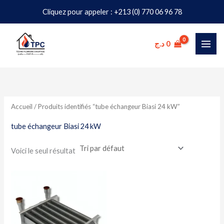
Aller
Cliquez pour appeler : +213 (0) 770 06 96 78
au
contenu
د.ج
0
Accueil
/ Produits identifiés “tube échangeur Biasi 24 kW”
tube échangeur Biasi 24 kW
Voici le seul résultat