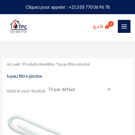
Aller
Cliquez pour appeler : +213 (0) 770 06 96 78
au
contenu
د.ج
0
Accueil
/ Produits identifiés “tuyau filtre piscine”
tuyau filtre piscine
Voici le seul résultat