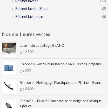
Robinet lavabo
(14)
Robinet lavabo Bidet
(2)
Robinet lave-main
(5)
Nos meilleures ventes
Lave main coquillage BLANC
د.ج
2,500
Chlore en Galets Pour bâche à eau Cosme Company
د.ج
500
Brosse de Nettoyage Plastique pour Piscine – Blanc
د.ج
3,800
Fontaine – Buse à Écume boule de neige en Plastique –
1 pouce