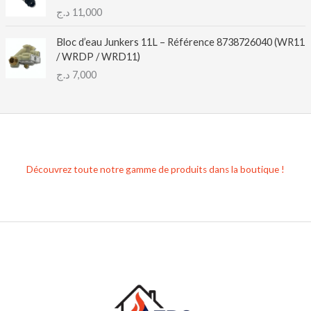
د.ج
11,000
Bloc d’eau Junkers 11L – Référence 8738726040 (WR11
/ WRDP / WRD11)
د.ج
7,000
Découvrez toute notre gamme de produits dans la boutique !