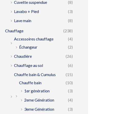
Cuvette suspendue
(8)
Lavabo + Pied
(3)
Lave main
(8)
Chauffage
(238)
Accessoires chauffage
(4)
Échangeur
(2)
Chaudière
(26)
Chauffage au sol
(6)
Chauffe bain & Cumulus
(15)
Chauffe bain
(10)
1er génération
(3)
2eme Génération
(4)
3eme Génération
(3)