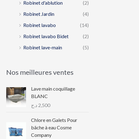
Robinet d'ablution
(2)
Robinet Jardin
(4)
Robinet lavabo
(14)
Robinet lavabo Bidet
(2)
Robinet lave-main
(5)
Nos meilleures ventes
Lave main coquillage
BLANC
د.ج
2,500
Chlore en Galets Pour
bâche à eau Cosme
Company