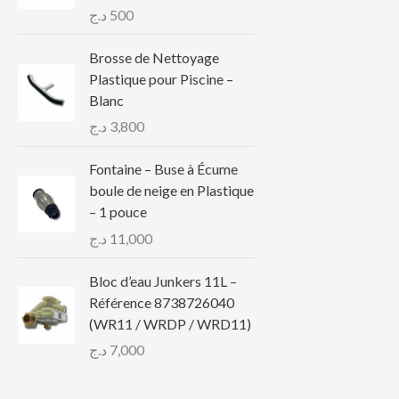
د.ج
500
Brosse de Nettoyage
Plastique pour Piscine –
Blanc
د.ج
3,800
Fontaine – Buse à Écume
boule de neige en Plastique
– 1 pouce
د.ج
11,000
Bloc d’eau Junkers 11L –
Référence 8738726040
(WR11 / WRDP / WRD11)
د.ج
7,000