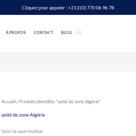
Cliquez pour appeler : +213 (0) 770 06 96 78
À PROPOS
CONTACT
BLOG
Accueil
/ Produits identifiés “unité de zone Algérie”
unité de zone Algérie
Voici le seul résultat