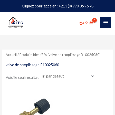
Aller
Cliquez pour appeler : +213 (0) 770 06 96 78
au
contenu
د.ج
0
Accueil
/ Produits identifiés “valve de remplissage R10025060”
valve de remplissage R10025060
Voici le seul résultat