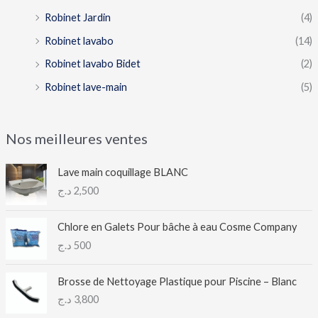
Robinet Jardin
(4)
Robinet lavabo
(14)
Robinet lavabo Bidet
(2)
Robinet lave-main
(5)
Nos meilleures ventes
Lave main coquillage BLANC
د.ج
2,500
Chlore en Galets Pour bâche à eau Cosme Company
د.ج
500
Brosse de Nettoyage Plastique pour Piscine – Blanc
د.ج
3,800