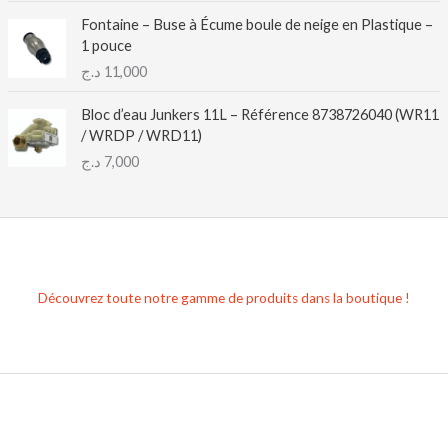
Fontaine – Buse à Écume boule de neige en Plastique –
1 pouce
د.ج
11,000
Bloc d’eau Junkers 11L – Référence 8738726040 (WR11
/ WRDP / WRD11)
د.ج
7,000
Découvrez toute notre gamme de produits dans la boutique !