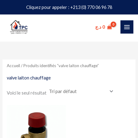
Aller
Cliquez pour appeler : +213 (0) 770 06 96 78
au
contenu
د.ج
0
Accueil
/ Produits identifiés “valve laiton chauffage”
valve laiton chauffage
Voici le seul résultat