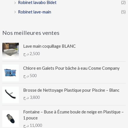
Robinet lavabo Bidet
(2)
Robinet lave-main
(5)
Nos meilleures ventes
Lave main coquillage BLANC
د.ج
2,500
Chlore en Galets Pour bâche à eau Cosme Company
د.ج
500
Brosse de Nettoyage Plastique pour Piscine – Blanc
د.ج
3,800
Fontaine – Buse à Écume boule de neige en Plastique –
1 pouce
د.ج
11,000