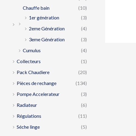
Chauffe bain
(10)
1er génération
(3)
2eme Génération
(4)
3eme Génération
(3)
Cumulus
(4)
Collecteurs
(1)
Pack Chaudiere
(20)
Pièces de rechange
(134)
Pompe Accelerateur
(3)
Radiateur
(6)
Régulations
(11)
Séche linge
(5)