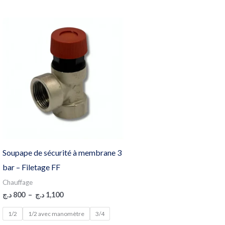
Plage
de
prix :
800 د.ج
à
1,100 د.ج
Soupape de sécurité à membrane 3
bar – Filetage FF
Chauffage
د.ج
800
–
د.ج
1,100
1/2
1/2 avec manomètre
3/4