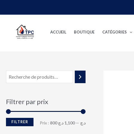
Aller
au
P
P
contenu
r
r
ACCUEIL
BOUTIQUE
CATÉGORIES
i
i
x
x
m
m
i
a
n
x
Filtrer par prix
FILTRER
Prix :
1,100 د.ج
—
800 د.ج