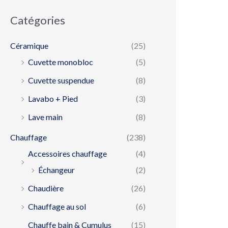
Catégories
Céramique
(25)
Cuvette monobloc
(5)
Cuvette suspendue
(8)
Lavabo + Pied
(3)
Lave main
(8)
Chauffage
(238)
Accessoires chauffage
(4)
Échangeur
(2)
Chaudière
(26)
Chauffage au sol
(6)
Chauffe bain & Cumulus
(15)