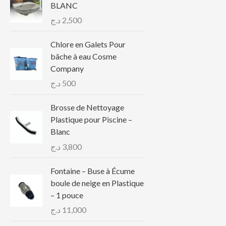
BLANC
د.ج
2,500
Chlore en Galets Pour
bâche à eau Cosme
Company
د.ج
500
Brosse de Nettoyage
Plastique pour Piscine –
Blanc
د.ج
3,800
Fontaine – Buse à Écume
boule de neige en Plastique
– 1 pouce
د.ج
11,000