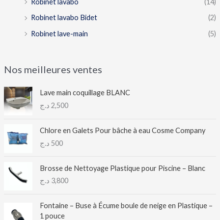
Robinet lavabo
(14)
Robinet lavabo Bidet
(2)
Robinet lave-main
(5)
Nos meilleures ventes
Lave main coquillage BLANC
د.ج
2,500
Chlore en Galets Pour bâche à eau Cosme Company
د.ج
500
Brosse de Nettoyage Plastique pour Piscine – Blanc
د.ج
3,800
Fontaine – Buse à Écume boule de neige en Plastique –
1 pouce