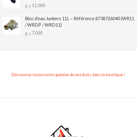
د.ج
11,000
Bloc d’eau Junkers 11L – Référence 8738726040 (WR11
/ WRDP / WRD11)
د.ج
7,000
Découvrez toute notre gamme de produits dans la boutique !