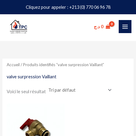
Aller
Cliquez pour appeler : +213 (0) 770 06 96 78
au
contenu
د.ج
0
Accueil
/ Produits identifiés “valve surpression Vaillant”
valve surpression Vaillant
Voici le seul résultat