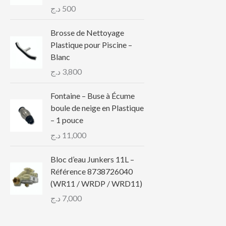
د.ج
500
Brosse de Nettoyage
Plastique pour Piscine –
Blanc
د.ج
3,800
Fontaine – Buse à Écume
boule de neige en Plastique
– 1 pouce
د.ج
11,000
Bloc d’eau Junkers 11L –
Référence 8738726040
(WR11 / WRDP / WRD11)
د.ج
7,000