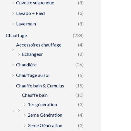
Cuvette suspendue
(8)
Lavabo + Pied
(3)
Lave main
(8)
Chauffage
(238)
Accessoires chauffage
(4)
Échangeur
(2)
Chaudière
(26)
Chauffage au sol
(6)
Chauffe bain & Cumulus
(15)
Chauffe bain
(10)
1er génération
(3)
2eme Génération
(4)
3eme Génération
(3)