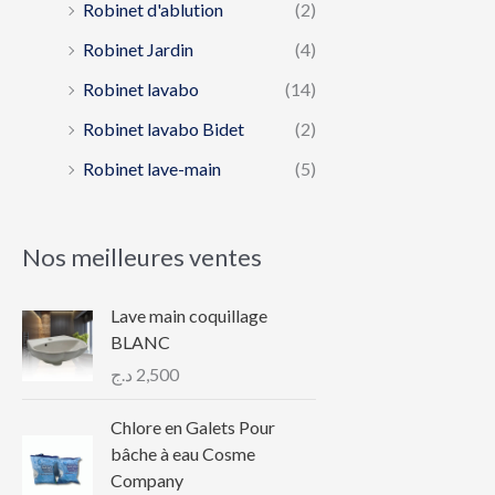
Robinet d'ablution
(2)
Robinet Jardin
(4)
Robinet lavabo
(14)
Robinet lavabo Bidet
(2)
Robinet lave-main
(5)
Nos meilleures ventes
Lave main coquillage
BLANC
د.ج
2,500
Chlore en Galets Pour
bâche à eau Cosme
Company