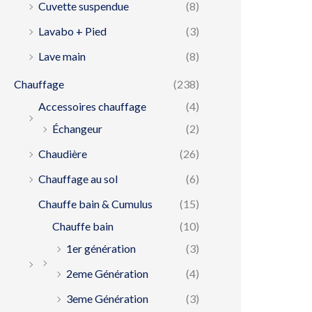
Cuvette suspendue
(8)
Lavabo + Pied
(3)
Lave main
(8)
Chauffage
(238)
Accessoires chauffage
(4)
Échangeur
(2)
Chaudière
(26)
Chauffage au sol
(6)
Chauffe bain & Cumulus
(15)
Chauffe bain
(10)
1er génération
(3)
2eme Génération
(4)
3eme Génération
(3)