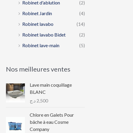
Robinet d'ablution
(2)
Robinet Jardin
(4)
Robinet lavabo
(14)
Robinet lavabo Bidet
(2)
Robinet lave-main
(5)
Nos meilleures ventes
Lave main coquillage
BLANC
د.ج
2,500
Chlore en Galets Pour
bâche à eau Cosme
Company