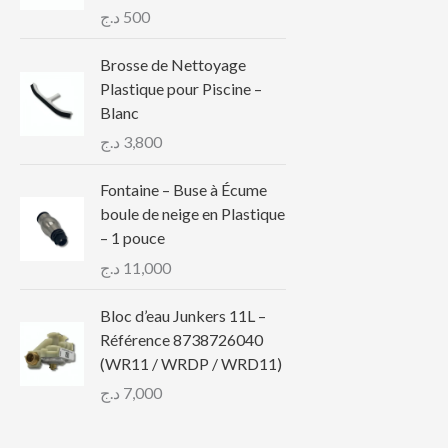
د.ج
500
Brosse de Nettoyage
Plastique pour Piscine –
Blanc
د.ج
3,800
Fontaine – Buse à Écume
boule de neige en Plastique
– 1 pouce
د.ج
11,000
Bloc d’eau Junkers 11L –
Référence 8738726040
(WR11 / WRDP / WRD11)
د.ج
7,000