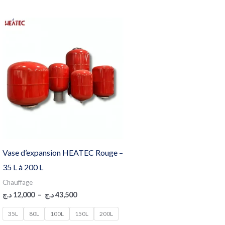
Plage
de
prix :
12,000 د.ج
à
43,500 د.ج
Vase d’expansion HEATEC Rouge –
35 L à 200 L
Chauffage
د.ج
12,000
–
د.ج
43,500
35L
80L
100L
150L
200L