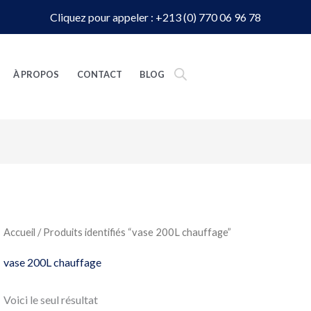
Cliquez pour appeler : +213 (0) 770 06 96 78
À PROPOS
CONTACT
BLOG
Accueil
/ Produits identifiés “vase 200L chauffage”
vase 200L chauffage
Voici le seul résultat