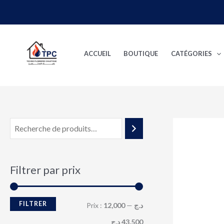
Aller
au
P
P
contenu
r
r
ACCUEIL
BOUTIQUE
CATÉGORIES
i
i
x
x
m
m
i
a
n
x
Filtrer par prix
FILTRER
Prix :
—
12,000 د.ج
43,500 د.ج