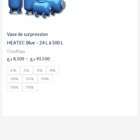
Vase de surpression
HEATEC Blue – 24 L à 500 L
Chauffage
د.ج
8,100
–
د.ج
93,500
24L
35L
50L
80L
100L
150L
200L
300L
500L