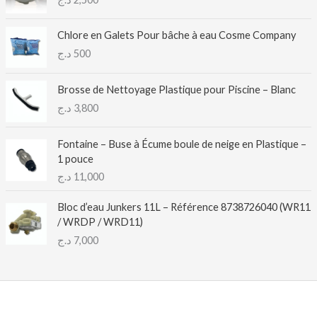
Chlore en Galets Pour bâche à eau Cosme Company
د.ج
500
Brosse de Nettoyage Plastique pour Piscine – Blanc
د.ج
3,800
Fontaine – Buse à Écume boule de neige en Plastique –
1 pouce
د.ج
11,000
Bloc d’eau Junkers 11L – Référence 8738726040 (WR11
/ WRDP / WRD11)
د.ج
7,000