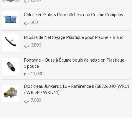
Chlore en Galets Pour bâche à eau Cosme Company
د.ج
500
Brosse de Nettoyage Plastique pour Piscine – Blanc
د.ج
3,800
Fontaine – Buse à Écume boule de neige en Plastique –
1 pouce
د.ج
11,000
Bloc d’eau Junkers 11L – Référence 8738726040 (WR11
/ WRDP / WRD11)
د.ج
7,000