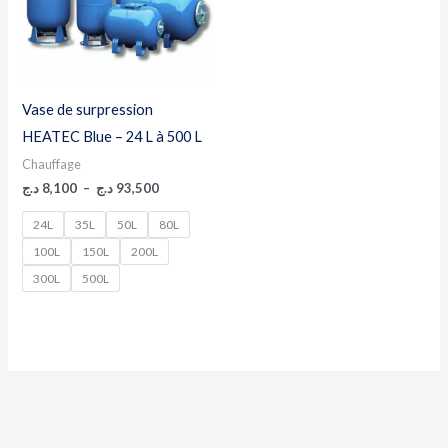
Vase de surpression
HEATEC Blue – 24 L à 500 L
Chauffage
د.ج
8,100
–
د.ج
93,500
24L
35L
50L
80L
100L
150L
200L
300L
500L