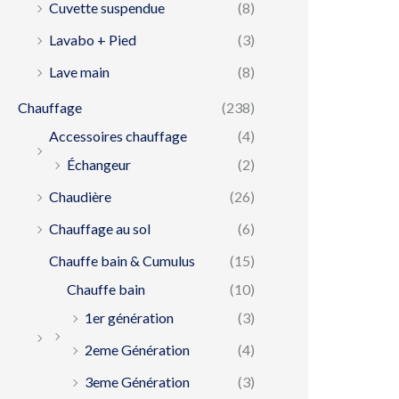
Cuvette suspendue
(8)
Lavabo + Pied
(3)
Lave main
(8)
Chauffage
(238)
Accessoires chauffage
(4)
Échangeur
(2)
Chaudière
(26)
Chauffage au sol
(6)
Chauffe bain & Cumulus
(15)
Chauffe bain
(10)
1er génération
(3)
2eme Génération
(4)
3eme Génération
(3)