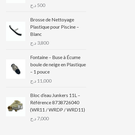
د.ج
500
Brosse de Nettoyage
Plastique pour Piscine –
Blanc
د.ج
3,800
Fontaine – Buse à Écume
boule de neige en Plastique
– 1 pouce
د.ج
11,000
Bloc d’eau Junkers 11L –
Référence 8738726040
(WR11 / WRDP / WRD11)
د.ج
7,000