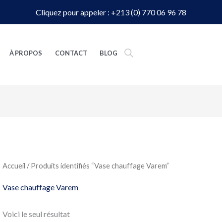
Cliquez pour appeler : +213 (0) 770 06 96 78
À PROPOS
CONTACT
BLOG
Accueil
/ Produits identifiés “Vase chauffage Varem”
Vase chauffage Varem
Voici le seul résultat