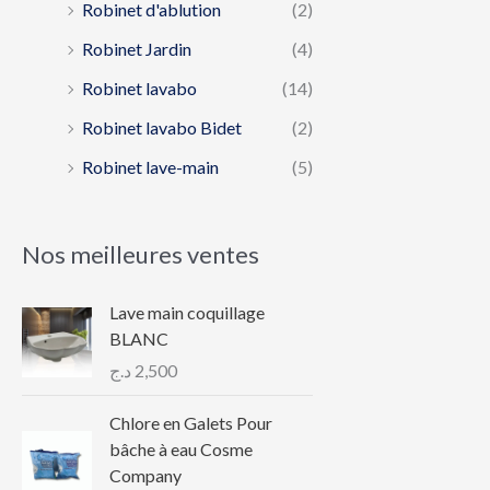
Robinet d'ablution
(2)
Robinet Jardin
(4)
Robinet lavabo
(14)
Robinet lavabo Bidet
(2)
Robinet lave-main
(5)
Nos meilleures ventes
Lave main coquillage
BLANC
د.ج
2,500
Chlore en Galets Pour
bâche à eau Cosme
Company