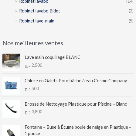
Robinet lavabo
(14)
Robinet lavabo Bidet
(2)
Robinet lave-main
(5)
Nos meilleures ventes
Lave main coquillage BLANC
د.ج
2,500
Chlore en Galets Pour bâche à eau Cosme Company
د.ج
500
Brosse de Nettoyage Plastique pour Piscine – Blanc
د.ج
3,800
Fontaine – Buse à Écume boule de neige en Plastique –
1 pouce