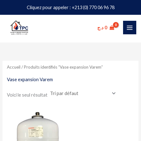
Aller
Cliquez pour appeler : +213 (0) 770 06 96 78
au
contenu
د.ج
0
Accueil
/ Produits identifiés “Vase expansion Varem”
Vase expansion Varem
Voici le seul résultat