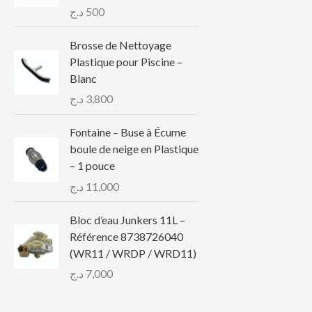
د.ج
500
Brosse de Nettoyage
Plastique pour Piscine –
Blanc
د.ج
3,800
Fontaine – Buse à Écume
boule de neige en Plastique
– 1 pouce
د.ج
11,000
Bloc d’eau Junkers 11L –
Référence 8738726040
(WR11 / WRDP / WRD11)
د.ج
7,000