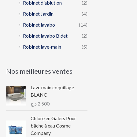
Robinet d'ablution
(2)
Robinet Jardin
(4)
Robinet lavabo
(14)
Robinet lavabo Bidet
(2)
Robinet lave-main
(5)
Nos meilleures ventes
Lave main coquillage
BLANC
د.ج
2,500
Chlore en Galets Pour
bâche à eau Cosme
Company