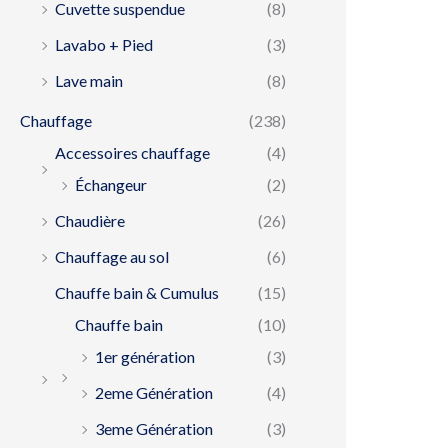
Cuvette suspendue
(8)
Lavabo + Pied
(3)
Lave main
(8)
Chauffage
(238)
Accessoires chauffage
(4)
Échangeur
(2)
Chaudière
(26)
Chauffage au sol
(6)
Chauffe bain & Cumulus
(15)
Chauffe bain
(10)
1er génération
(3)
2eme Génération
(4)
3eme Génération
(3)