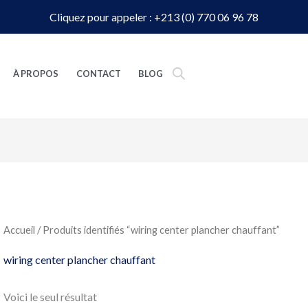
Cliquez pour appeler : +213 (0) 770 06 96 78
À PROPOS
CONTACT
BLOG
Accueil
/ Produits identifiés “wiring center plancher chauffant”
wiring center plancher chauffant
Voici le seul résultat