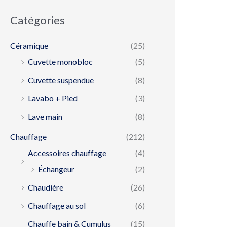
Catégories
Céramique
(25)
Cuvette monobloc
(5)
Cuvette suspendue
(8)
Lavabo + Pied
(3)
Lave main
(8)
Chauffage
(212)
Accessoires chauffage
(4)
Échangeur
(2)
Chaudière
(26)
Chauffage au sol
(6)
Chauffe bain & Cumulus
(15)