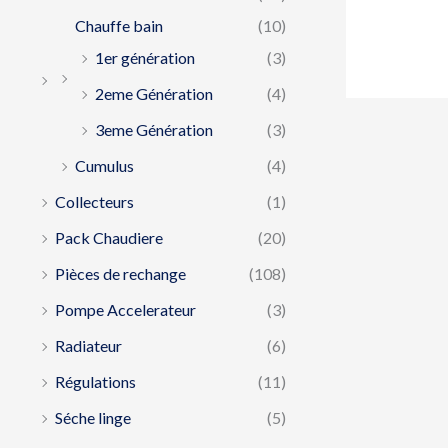
Chauffe bain
(10)
1er génération
(3)
2eme Génération
(4)
3eme Génération
(3)
Cumulus
(4)
Collecteurs
(1)
Pack Chaudiere
(20)
Pièces de rechange
(108)
Pompe Accelerateur
(3)
Radiateur
(6)
Régulations
(11)
Séche linge
(5)