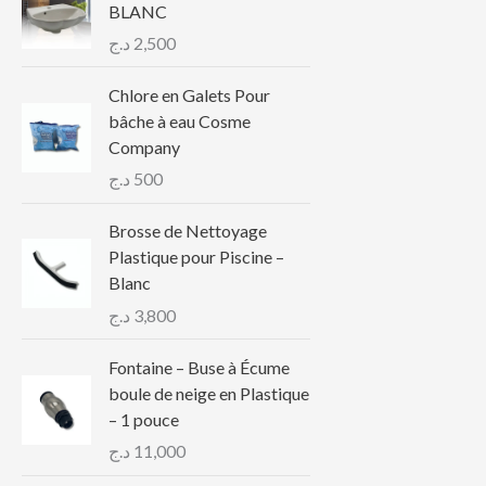
BLANC
د.ج
2,500
Chlore en Galets Pour
bâche à eau Cosme
Company
د.ج
500
Brosse de Nettoyage
Plastique pour Piscine –
Blanc
د.ج
3,800
Fontaine – Buse à Écume
boule de neige en Plastique
– 1 pouce
د.ج
11,000