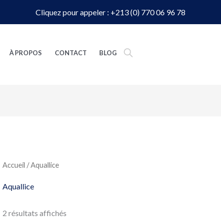
Cliquez pour appeler : +213 (0) 770 06 96 78
À PROPOS
CONTACT
BLOG
Accueil
/ Aquallice
Aquallice
2 résultats affichés