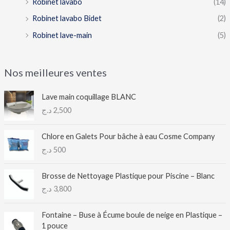
Robinet lavabo
(14)
Robinet lavabo Bidet
(2)
Robinet lave-main
(5)
Nos meilleures ventes
Lave main coquillage BLANC
د.ج
2,500
Chlore en Galets Pour bâche à eau Cosme Company
د.ج
500
Brosse de Nettoyage Plastique pour Piscine – Blanc
د.ج
3,800
Fontaine – Buse à Écume boule de neige en Plastique –
1 pouce