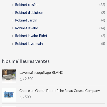
Robinet cuisine
(33)
Robinet d'ablution
(2)
Robinet Jardin
(4)
Robinet lavabo
(14)
Robinet lavabo Bidet
(2)
Robinet lave-main
(5)
Nos meilleures ventes
Lave main coquillage BLANC
د.ج
2,500
Chlore en Galets Pour bâche à eau Cosme Company
د.ج
500