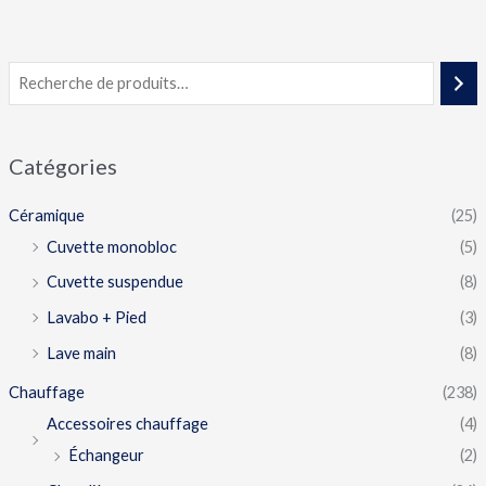
Catégories
Céramique
(25)
Cuvette monobloc
(5)
Cuvette suspendue
(8)
Lavabo + Pied
(3)
Lave main
(8)
Chauffage
(238)
Accessoires chauffage
(4)
Échangeur
(2)