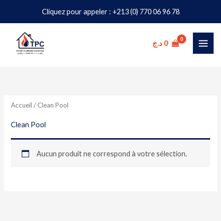
Aller
Cliquez pour appeler : +213 (0) 770 06 96 78
au
contenu
د.ج
0
Accueil
/ Clean Pool
Clean Pool
Aucun produit ne correspond à votre sélection.