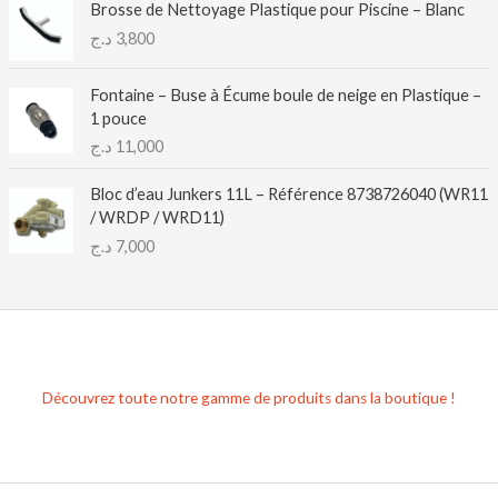
Brosse de Nettoyage Plastique pour Piscine – Blanc
د.ج
3,800
Fontaine – Buse à Écume boule de neige en Plastique –
1 pouce
د.ج
11,000
Bloc d’eau Junkers 11L – Référence 8738726040 (WR11
/ WRDP / WRD11)
د.ج
7,000
Découvrez toute notre gamme de produits dans la boutique !