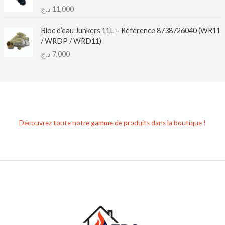
د.ج
11,000
Bloc d’eau Junkers 11L – Référence 8738726040 (WR11
/ WRDP / WRD11)
د.ج
7,000
Découvrez toute notre gamme de produits dans la boutique !