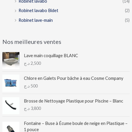
Robinet lavabo
(14)
Robinet lavabo Bidet
(2)
Robinet lave-main
(5)
Nos meilleures ventes
Lave main coquillage BLANC
د.ج
2,500
Chlore en Galets Pour bâche à eau Cosme Company
د.ج
500
Brosse de Nettoyage Plastique pour Piscine – Blanc
د.ج
3,800
Fontaine – Buse à Écume boule de neige en Plastique –
1 pouce