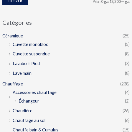
FILTRER
Prix :
13,300 د.ج
—
0 د.ج
Catégories
Céramique
(25)
Cuvette monobloc
(5)
Cuvette suspendue
(8)
Lavabo + Pied
(3)
Lave main
(8)
Chauffage
(238)
Accessoires chauffage
(4)
Échangeur
(2)
Chaudière
(26)
Chauffage au sol
(6)
Chauffe bain & Cumulus
(15)