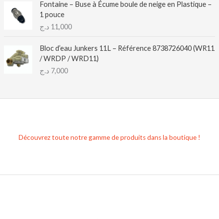
Fontaine – Buse à Écume boule de neige en Plastique –
1 pouce
د.ج
11,000
Bloc d’eau Junkers 11L – Référence 8738726040 (WR11
/ WRDP / WRD11)
د.ج
7,000
Découvrez toute notre gamme de produits dans la boutique !