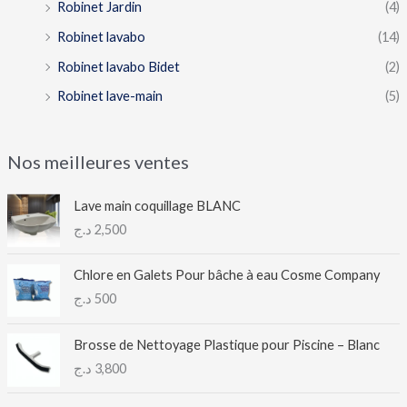
Robinet Jardin
(4)
Robinet lavabo
(14)
Robinet lavabo Bidet
(2)
Robinet lave-main
(5)
Nos meilleures ventes
Lave main coquillage BLANC
د.ج
2,500
Chlore en Galets Pour bâche à eau Cosme Company
د.ج
500
Brosse de Nettoyage Plastique pour Piscine – Blanc
د.ج
3,800