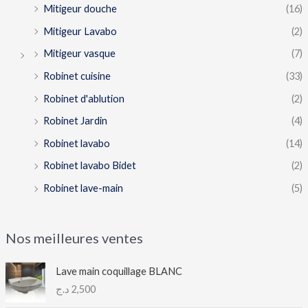
Mitigeur douche
(16)
Mitigeur Lavabo
(2)
Mitigeur vasque
(7)
Robinet cuisine
(33)
Robinet d'ablution
(2)
Robinet Jardin
(4)
Robinet lavabo
(14)
Robinet lavabo Bidet
(2)
Robinet lave-main
(5)
Nos meilleures ventes
Lave main coquillage BLANC
د.ج
2,500