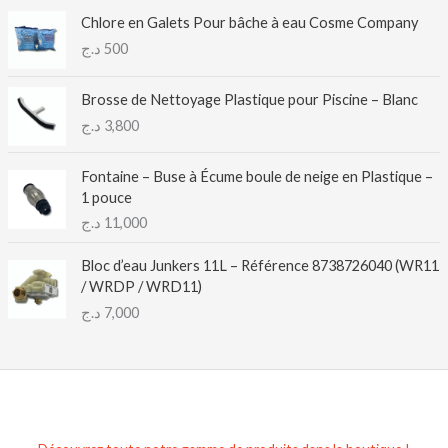
Chlore en Galets Pour bâche à eau Cosme Company
د.ج
500
Brosse de Nettoyage Plastique pour Piscine – Blanc
د.ج
3,800
Fontaine – Buse à Écume boule de neige en Plastique –
1 pouce
د.ج
11,000
Bloc d’eau Junkers 11L – Référence 8738726040 (WR11
/ WRDP / WRD11)
د.ج
7,000