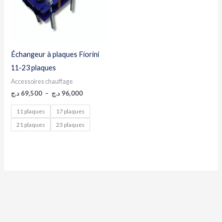
Échangeur à plaques Fiorini
11-23 plaques
Accessoires chauffage
د.ج
69,500
–
د.ج
96,000
11 plaques
17 plaques
21 plaques
23 plaques