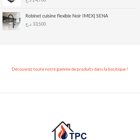
i
x
Robinet cuisine flexible Noir IMEX| SENA
:
د.ج
33,500
2
2
,
0
0
0
Découvrez toute notre gamme de produits dans la boutique !
د
.
ج
à
2
3
,
0
0
0