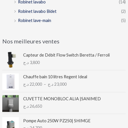
Robinet lavabo
(14)
Robinet lavabo Bidet
(2)
Robinet lave-main
(5)
Nos meilleures ventes
Capteur de Débit Flow Switch Beretta / Ferroli
د.ج
3,800
P
Chauffe bain 10 litres Regent Ideal
l
د.ج
22,000
–
د.ج
23,000
a
g
e
CUVETTE MONOBLOC ALIA |SANIMED
d
د.ج
26,650
e
p
Pompe Auto 250W PZ250| SHIMGE
r
د.ج
24,700