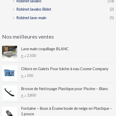
Robinet lavabo
(14)
Robinet lavabo Bidet
(2)
Robinet lave-main
(5)
Nos meilleures ventes
Lave main coquillage BLANC
د.ج
2,500
Chlore en Galets Pour bâche à eau Cosme Company
د.ج
500
Brosse de Nettoyage Plastique pour Piscine – Blanc
د.ج
3,800
Fontaine – Buse à Écume boule de neige en Plastique –
1 pouce