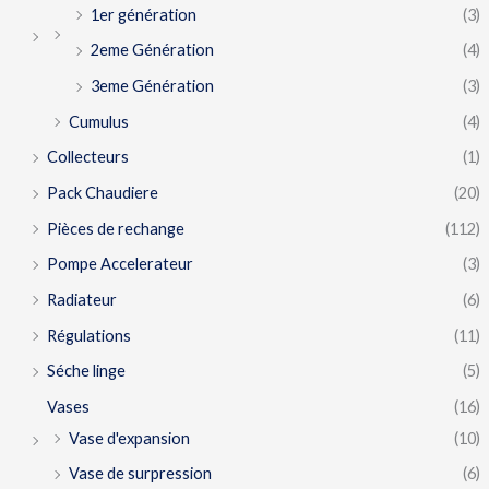
1er génération
(3)
2eme Génération
(4)
3eme Génération
(3)
Cumulus
(4)
Collecteurs
(1)
Pack Chaudiere
(20)
Pièces de rechange
(112)
Pompe Accelerateur
(3)
Radiateur
(6)
Régulations
(11)
Séche linge
(5)
Vases
(16)
Vase d'expansion
(10)
Vase de surpression
(6)