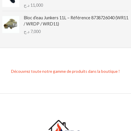
د.ج
11,000
Bloc d’eau Junkers 11L – Référence 8738726040 (WR11
/ WRDP / WRD11)
د.ج
7,000
Découvrez toute notre gamme de produits dans la boutique !