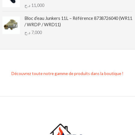
د.ج
11,000
Bloc d’eau Junkers 11L – Référence 8738726040 (WR11
/ WRDP / WRD11)
د.ج
7,000
Découvrez toute notre gamme de produits dans la boutique !