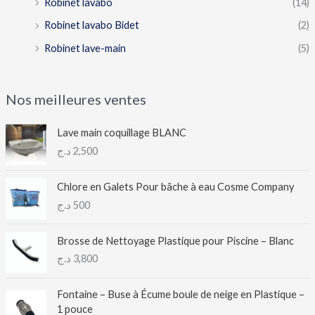
Robinet lavabo
(14)
Robinet lavabo Bidet
(2)
Robinet lave-main
(5)
Nos meilleures ventes
Lave main coquillage BLANC
د.ج
2,500
Chlore en Galets Pour bâche à eau Cosme Company
د.ج
500
Brosse de Nettoyage Plastique pour Piscine – Blanc
د.ج
3,800
Fontaine – Buse à Écume boule de neige en Plastique –
1 pouce