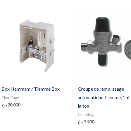
Box Hammam / Tiemme Box
Groupe de remplissage
automatique Tiemme, 1-6 
Chauffage
د.ج
20,000
laiton
Chauffage
د.ج
7,900