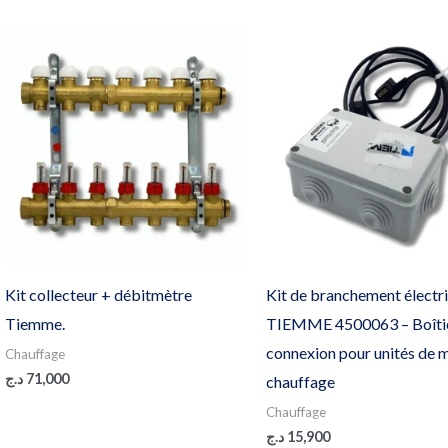
Kit collecteur + débitmètre
Kit de branchement électr
Tiemme.
TIEMME 4500063 – Boîti
connexion pour unités de 
Chauffage
د.ج
71,000
chauffage
Chauffage
د.ج
15,900