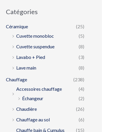
Catégories
Céramique
(25)
Cuvette monobloc
(5)
Cuvette suspendue
(8)
Lavabo + Pied
(3)
Lave main
(8)
Chauffage
(238)
Accessoires chauffage
(4)
Échangeur
(2)
Chaudière
(26)
Chauffage au sol
(6)
Chauffe bain & Cumulus
(15)