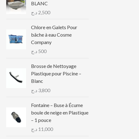
BLANC
د.ج
2,500
Chlore en Galets Pour
bâche à eau Cosme
Company
د.ج
500
Brosse de Nettoyage
Plastique pour Piscine –
Blanc
د.ج
3,800
Fontaine – Buse à Écume
boule de neige en Plastique
– 1 pouce
د.ج
11,000