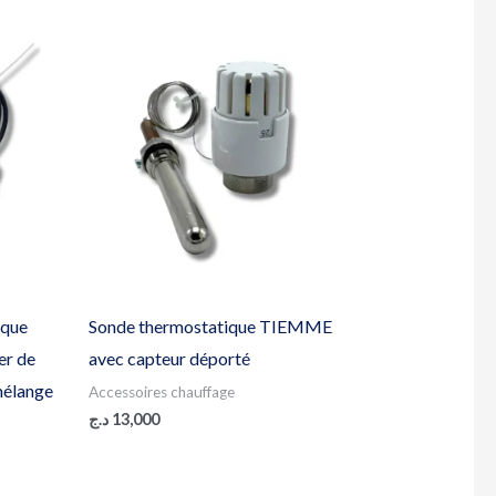
ique
Sonde thermostatique TIEMME
er de
avec capteur déporté
mélange
Accessoires chauffage
د.ج
13,000