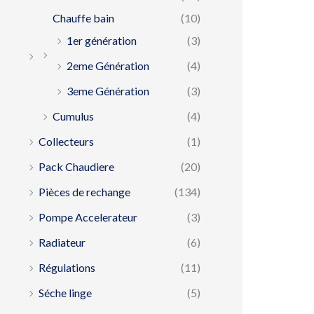
Chauffe bain
(10)
1er génération
(3)
2eme Génération
(4)
3eme Génération
(3)
Cumulus
(4)
Collecteurs
(1)
Pack Chaudiere
(20)
Pièces de rechange
(134)
Pompe Accelerateur
(3)
Radiateur
(6)
Régulations
(11)
Séche linge
(5)