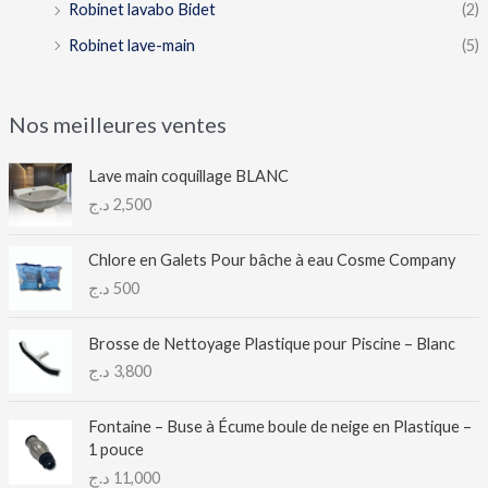
Robinet lavabo Bidet
(2)
Robinet lave-main
(5)
Nos meilleures ventes
Lave main coquillage BLANC
د.ج
2,500
Chlore en Galets Pour bâche à eau Cosme Company
د.ج
500
Brosse de Nettoyage Plastique pour Piscine – Blanc
د.ج
3,800
Fontaine – Buse à Écume boule de neige en Plastique –
1 pouce
د.ج
11,000