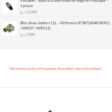
Fontaine – Buse à Écume boule de neige en Plastique –
1 pouce
د.ج
11,000
Bloc d’eau Junkers 11L – Référence 8738726040 (WR11
/ WRDP / WRD11)
د.ج
7,000
Découvrez toute notre gamme de produits dans la boutique !