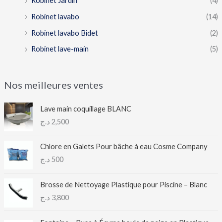
Robinet Jardin
(4)
Robinet lavabo
(14)
Robinet lavabo Bidet
(2)
Robinet lave-main
(5)
Nos meilleures ventes
Lave main coquillage BLANC
د.ج
2,500
Chlore en Galets Pour bâche à eau Cosme Company
د.ج
500
Brosse de Nettoyage Plastique pour Piscine – Blanc
د.ج
3,800