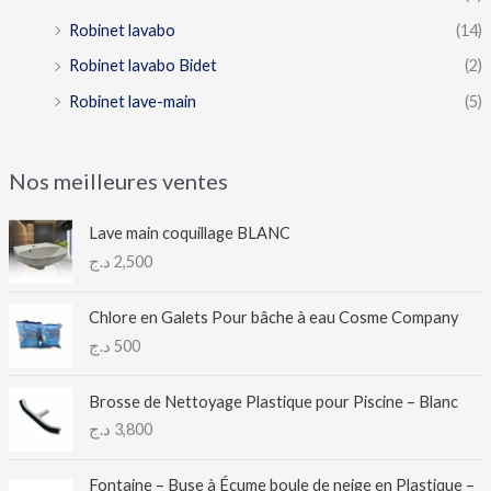
Robinet lavabo
(14)
Robinet lavabo Bidet
(2)
Robinet lave-main
(5)
Nos meilleures ventes
Lave main coquillage BLANC
د.ج
2,500
Chlore en Galets Pour bâche à eau Cosme Company
د.ج
500
Brosse de Nettoyage Plastique pour Piscine – Blanc
د.ج
3,800
Fontaine – Buse à Écume boule de neige en Plastique –