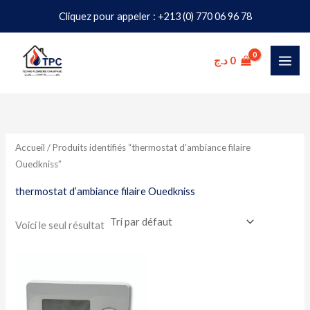
Aller
Cliquez pour appeler : +213 (0) 770 06 96 78
au
contenu
د.ج
0
Accueil
/ Produits identifiés “thermostat d’ambiance filaire
Ouedkniss”
thermostat d’ambiance filaire Ouedkniss
Voici le seul résultat